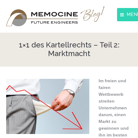
MEN
Blog
1×1 des Kartellrechts – Teil 2:
Innovation
Marktmacht
Strategie
Kommunikation
Im freien und
Interkulturelles
fairen
Wettbewerb
streiten
Unternehmen
darum, einen
Markt zu
gewinnen und
ihn im besten