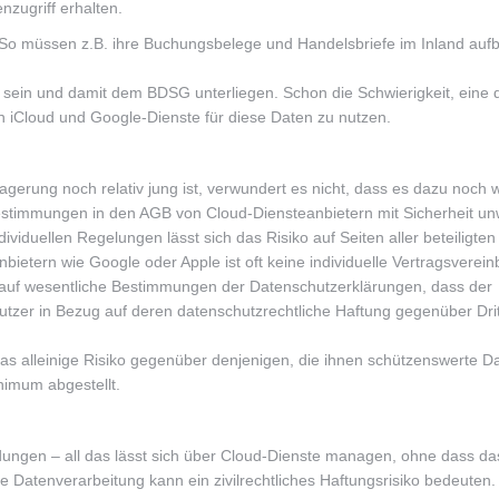
zugriff erhalten.
So müssen z.B. ihre Buchungsbelege und Handelsbriefe im Inland auf
sein und damit dem BDSG unterliegen. Schon die Schwierigkeit, eine 
en iCloud und Google-Dienste für diese Daten zu nutzen.
erung noch relativ jung ist, verwundert es nicht, dass es dazu noch 
 Bestimmungen in den AGB von Cloud-Diensteanbietern mit Sicherheit u
ividuellen Regelungen lässt sich das Risiko auf Seiten aller beteiligten
nbietern wie Google oder Apple ist oft keine individuelle Vertragsverei
k auf wesentliche Bestimmungen der Datenschutzerklärungen, dass der
Nutzer in Bezug auf deren datenschutzrechtliche Haftung gegenüber Dri
das alleinige Risiko gegenüber denjenigen, die ihnen schützenswerte D
nimum abgestellt.
dungen – all das lässt sich über Cloud-Dienste managen, ohne dass da
ate Datenverarbeitung kann ein zivilrechtliches Haftungsrisiko bedeuten