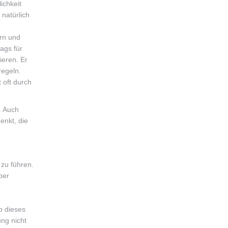
ichkeit
natürlich
ern und
ags für
ieren. Er
egeln.
 oft durch
. Auch
enkt, die
 zu führen.
ber
b dieses
ng nicht