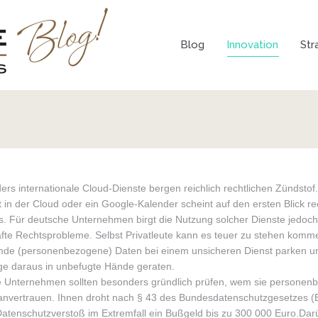
Blog
Innovation
Str
rs internationale Cloud-Dienste bergen reichlich rechtlichen Zündstof.
 in der Cloud oder ein Google-Kalender scheint auf den ersten Blick re
s. Für deutsche Unternehmen birgt die Nutzung solcher Dienste jedoch
afte Rechtsprobleme. Selbst Privatleute kann es teuer zu stehen kom
emde (personenbezogene) Daten bei einem unsicheren Dienst parken u
lge daraus in unbefugte Hände geraten.
 Unternehmen sollten besonders gründlich prüfen, wem sie personen
anvertrauen. Ihnen droht nach § 43 des Bundesdatenschutzgesetzes (
Datenschutzverstoß im Extremfall ein Bußgeld bis zu 300 000 Euro.Dar