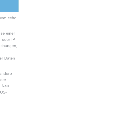
inem sehr
sse einer
 oder IP-
Meinungen,
ter Daten
 andere
 der
y, Neu
-US-