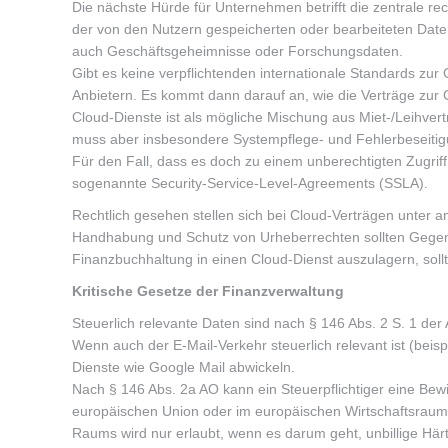
Die nächste Hürde für Unternehmen betrifft die zentrale rec
der von den Nutzern gespeicherten oder bearbeiteten Date
auch Geschäftsgeheimnisse oder Forschungsdaten.
Gibt es keine verpflichtenden internationale Standards zu
Anbietern. Es kommt dann darauf an, wie die Verträge zur 
Cloud-Dienste ist als mögliche Mischung aus Miet-/Leihver
muss aber insbesondere Systempflege- und Fehlerbeseit
Für den Fall, dass es doch zu einem unberechtigten Zugriff 
sogenannte Security-Service-Level-Agreements (SSLA).
Rechtlich gesehen stellen sich bei Cloud-Verträgen unte
Handhabung und Schutz von Urheberrechten sollten Gegens
Finanzbuchhaltung in einen Cloud-Dienst auszulagern, sollt
Kritische Gesetze der Finanzverwaltung
Steuerlich relevante Daten sind nach § 146 Abs. 2 S. 1 de
Wenn auch der E-Mail-Verkehr steuerlich relevant ist (beis
Dienste wie Google Mail abwickeln.
Nach § 146 Abs. 2a AO kann ein Steuerpflichtiger eine Bew
europäischen Union oder im europäischen Wirtschaftsraum
Raums wird nur erlaubt, wenn es darum geht, unbillige Här