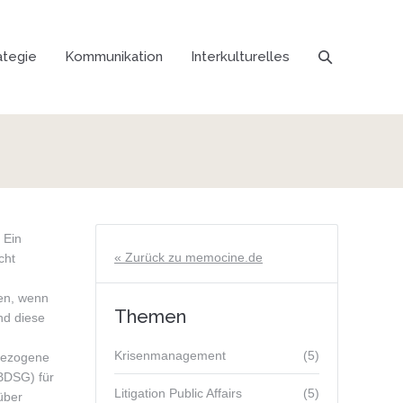
ategie
Kommunikation
Interkulturelles
 Ein
« Zurück zu memocine.de
cht
men, wenn
Themen
nd diese
Krisenmanagement
(5)
bezogene
BDSG) für
Litigation Public Affairs
(5)
über