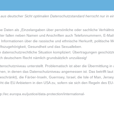
en aus deutscher Sicht optimalen Datenschutzstandard herrscht nur in e
 Daten als „Einzelangaben über persönliche oder sachliche Verhältni
ter fallen neben Namen und Anschriften auch Telefonnummern, E-Mail-
Informationen über die rassische und ethnische Herkunft, politische 
ftszugehörigkeit, Gesundheit und das Sexualleben.
 datenschutzrechtliche Situation kompliziert. Übertragungen geschütz
h deutschem Recht nämlich grundsätzlich unzulässig!
nschutzniveau unterstellt. Problematisch ist aber die Übermittlung in
n, in denen das Datenschutzniveau angemessen ist. Das betrifft laut
schränkt), die Färöer-Inseln, Guernsey, Israel, die Isle of Man, Jerse
ht die EU Anbietern in den USA zu, sofern sie sich den Regeln des EU
p://ec.europa.eu/justice/data-protection/international-