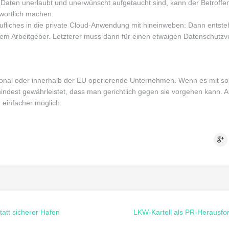
e Daten unerlaubt und unerwünscht aufgetaucht sind, kann der Betroffe
wortlich machen.
rufliches in die private Cloud-Anwendung mit hineinweben: Dann entste
rem Arbeitgeber. Letzterer muss dann für einen etwaigen Datenschutzv
national oder innerhalb der EU operierende Unternehmen. Wenn es mit s
indest gewährleistet, dass man gerichtlich gegen sie vorgehen kann.
n einfacher möglich.
Goo
tatt sicherer Hafen
LKW-Kartell als PR-Herausfo