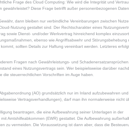
htliche Frage des Cloud Computing: Wie wird die Integrität und Vertraul
n gewährleistet? Diese Frage betrifft außer personenbezogenen Daten 
r Gewähr, dann bleiben nur verbindliche Vereinbarungen zwischen Nutz
Cloud-Nutzung gestaltet sind. Der Rechtscharakter eines Nutzungsvertr
trag sowie Dienst- und/oder Werkvertrag hinreichend komplex einzusort
igungsmaßnahmen, ebenso wie Angriffsabwehr und Störungsbehebung r
kommt, sollten Details zur Haftung vereinbart werden. Letzteres erfolgt
r anderem Fragen nach Gewährleistungs- und Schadenersatzansprüchen
tand eines Nutzungsvertrags sein. Wer beispielsweise darüber nachd
e die steuerrechtlichen Vorschriften im Auge haben.
r Abgabenordnung (AO) grundsätzlich nur im Inland aufzubewahren und
pielsweise Vertragsverhandlungen), darf man ihn normalerweise nicht ü
illigung beantragen, die eine Aufbewahrung seiner Unterlagen in der
 mit Amtshilfeabkommen (EWR) gestattet. Die Aufbewahrung außerhal
ten zu vermeiden. Die Voraussetzung ist dann aber, dass die Besteueru