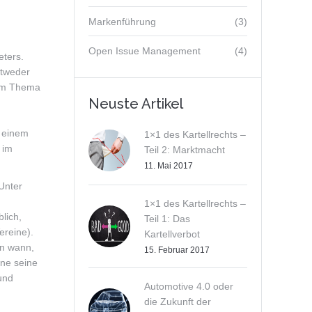
Markenführung
(3)
Open Issue Management
(4)
eters.
ntweder
eim Thema
Neuste Artikel
f einem
1×1 des Kartellrechts –
 im
Teil 2: Marktmacht
11. Mai 2017
Unter
1×1 des Kartellrechts –
lich,
Teil 1: Das
ereine).
Kartellverbot
en wann,
15. Februar 2017
ene seine
und
Automotive 4.0 oder
die Zukunft der