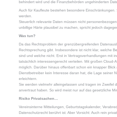
behindert wird und die Finanzbehörden ungehinderten Daten
Auch für Kaufleute bestehen besondere Einschränkungen. 
werden.
Steuerlich relevante Daten müssen nicht personenbezogen 
unbillige Härte plausibel zu machen, spricht jedoch dageg
Was tun?
Da das Rechtsproblem der grenzübergreifenden Datenauslag
Rechtsprechung gibt. Insbesondere ist nicht klar, welche
sind und welche nicht. Erst in Vertragsverhandlungen mit ind
tatsächlich interessengerecht verteilen. Mit großen Cloud-A
möglich. Darüber hinaus offenbart schon ein knapper Blic
Dienstbetreiber kein Interesse daran hat, die Lage seiner 
erleichtern.
Sie werden vielmehr alleingelassen und tragen im Zweifel 
anvertraut haben. So wird meist nur auf das gesetzliche Mi
Risiko Privatsachen…
Vereinsinterne Mitteilungen, Geburtstagskalender, Verabre
Datenschutzrecht berührt ist. Aber Vorsicht: Auch rein priv