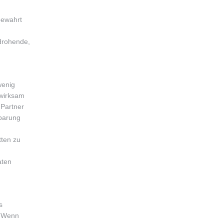
bewahrt
drohende,
wenig
nwirksam
 Partner
nbarung
tten zu
aten
s
. Wenn