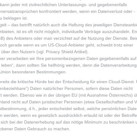
kann jeder mit zivilrechtlichen Unterlassungs- und gegebenenfalls
nersatzansprüchen konfrontiert werden, wenn ein Datenverlust oder -
 beklagen ist.
lt – das betrifft natürlich auch die Haftung des jeweiligen Diensteanbi
bieten, ist es oft nicht möglich, individuelle Verträge auszuhandeln. E
B) des Anbieters oder man verzichtet auf die Nutzung der Dienste. B
 Doch gerade wenn es um US-Cloud-Anbieter geht, schwebt trotz einer
er den Nutzern (vgl. Privacy Shield Artikel).
Daher verarbeiten wir Ihre personenbezogenen Daten gegebenenfalls au
 leben“, dann sollten Sie hellhörig werden, denn die Datenverarbeitung
en Union besonderen Bestimmungen.
its die kritische Hürde bei der Entscheidung für einen Cloud-Dienst. 
nbeziehbare“) Daten natürlicher Personen, sofern diese Daten nicht
zt werden. Ebenso wie in der übrigen EU (mit Ausnahme Österreichs) üb
hland nicht auf Daten juristischer Personen (etwa Gesellschaften und V
tbestimmung, d.h., jeder entscheidet selbst, welche persönlichen Dat
n werden, wenn es gesetzlich ausdrücklich erlaubt ist oder der Betroff
t es, sich bei der Datenerhebung auf das nötige Minimum zu beschränken 
hobener Daten Gebrauch zu machen.