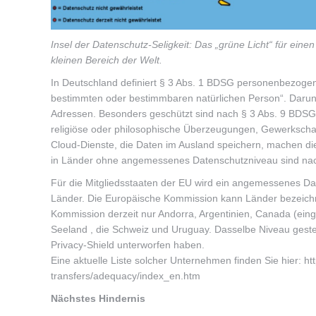
Insel der Datenschutz-Seligkeit: Das „grüne Licht“ für ein
kleinen Bereich der Welt.
In Deutschland definiert § 3 Abs. 1 BDSG personenbezogene
bestimmten oder bestimmbaren natürlichen Person“. Darun
Adressen. Besonders geschützt sind nach § 3 Abs. 9 BDSG 
religiöse oder philosophische Überzeugungen, Gewerkscha
Cloud-Dienste, die Daten im Ausland speichern, machen die
in Länder ohne angemessenes Datenschutzniveau sind nac
Für die Mitgliedsstaaten der EU wird ein angemessenes Date
Länder. Die Europäische Kommission kann Länder bezeichne
Kommission derzeit nur Andorra, Argentinien, Canada (einge
Seeland , die Schweiz und Uruguay. Dasselbe Niveau geste
Privacy-Shield unterworfen haben.
Eine aktuelle Liste solcher Unternehmen finden Sie hier: htt
transfers/adequacy/index_en.htm
Nächstes Hindernis