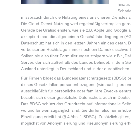
hinaus 
Schade
missbrauch durch die Nutzung eines unsicheren Dienstes zu
Die Cloud-Dienst-Nutzung wird regelmäßig vertraglich gerege
Gerade bei Gratisdiensten, wie sie z.B. Apple und Google an
akzeptiert man die allgemeinen Geschäftsbedingungen (AG
Datenschutz hat sich in den letzten Jahren einiges getan.
verbesserten Rechtslage immer noch ein Damoklesschwert üb
Sollten sie also über Formulierungen stolpern wie z.B.: „
Server, der sich außerhalb des Landes befindet, in dem Sie
Ausland unterliegt in Deutschland und in der europäisch
Für Firmen bildet das Bundesdatenschutzgesetz (BDSG) bere
dieses Gesetz fallen personenbezogene (wie auch „persone
ausschließlich für persönliche oder familiäre Zwecke genut
bezieht sich dieser gesetzliche Datenschutz auch in Deutsc
Das BDSG schützt das Grundrecht auf informationelle Selbs
wo und für wen zugänglich sind. Sie dürfen also nur erhobe
Einwilligung erteilt hat (§ 4 Abs. 1 BDSG). Zusätzlich gil
möglichst von Anonymisierung und Pseudonymisierung er