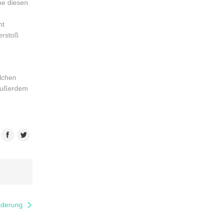
ne diesen
ht
erstoß
olchen
 Außerdem
gle+
Facebook
Twitter
rderung