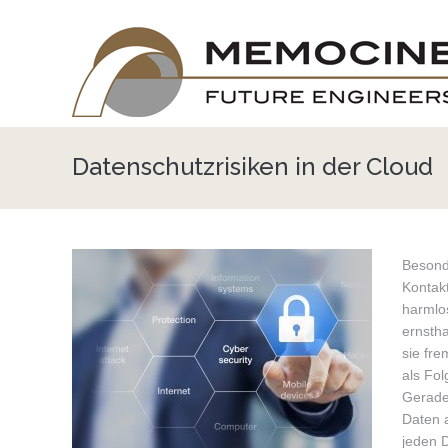
Datenschutzrisiken in der Cloud
Besonde
Kontakt
harmlo
ernsth
sie fr
als Fo
Gerade
Daten 
jeden 