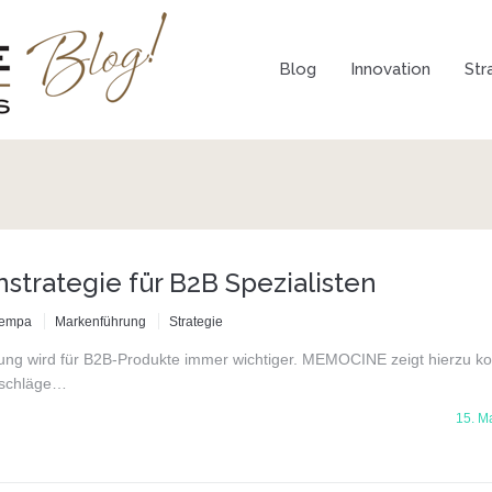
Blog
Innovation
Str
strategie für B2B Spezialisten
Lempa
Markenführung
Strategie
ng wird für B2B-Produkte immer wichtiger. MEMOCINE zeigt hierzu ko
rschläge…
15. M