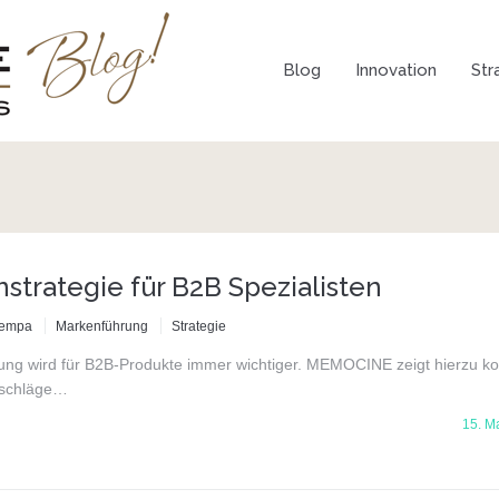
Blog
Innovation
Str
strategie für B2B Spezialisten
Lempa
Markenführung
Strategie
ng wird für B2B-Produkte immer wichtiger. MEMOCINE zeigt hierzu ko
rschläge…
15. M