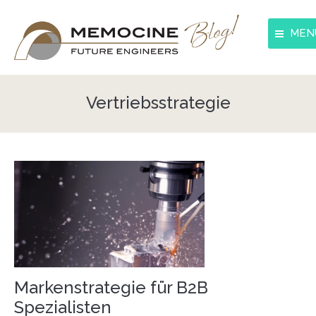
MEN
Blog
Vertriebsstrategie
Innovation
Strategie
Kommunikation
Interkulturelles
Markenstrategie für B2B
Spezialisten